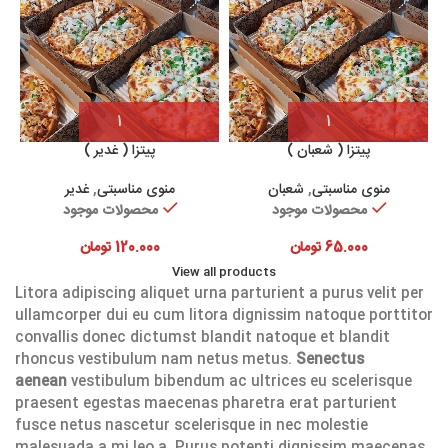
پیتزا ( شعبان )
پیتزا ( غدیر )
منوی مناسبتی
,
شعبان
منوی مناسبتی
,
غدیر
محصولات موجود
محصولات موجود
65.000
تومان
120.000
تومان
View all products
Litora adipiscing aliquet urna parturient a purus velit per
ullamcorper dui eu cum litora dignissim natoque porttitor
convallis donec dictumst blandit natoque et blandit
rhoncus vestibulum nam netus metus.
Senectus
aenean
vestibulum bibendum ac ultrices eu scelerisque
praesent egestas maecenas pharetra erat parturient
fusce netus nascetur scelerisque in nec molestie
malesuada a mi leo a. Purus potenti dignissim maecenas