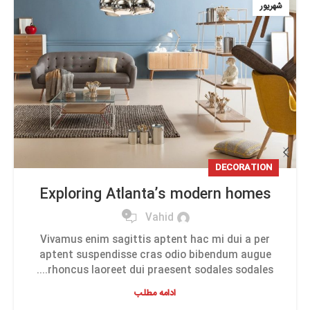
شهریور
DECORATION
Exploring Atlanta’s modern homes
0
Vahid
Vivamus enim sagittis aptent hac mi dui a per
aptent suspendisse cras odio bibendum augue
rhoncus laoreet dui praesent sodales sodales....
ادامه مطلب