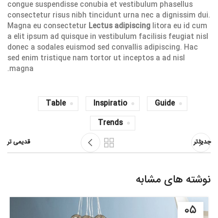
congue suspendisse conubia et vestibulum phasellus
consectetur risus nibh tincidunt urna nec a dignissim dui.
Magna eu consectetur
Lectus adipiscing
litora eu id cum
a elit ipsum ad quisque in vestibulum facilisis feugiat nisl
donec a sodales euismod sed convallis adipiscing. Hac
sed enim tristique nam tortor ut inceptos a ad nisl
magna.
Table
Inspiratio
Guide
Trends
جدیدتر
قدیمی تر
نوشته های مشابه
۰۵