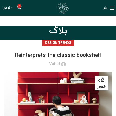
0
منو
0
تومان
بلاگ
DESIGN TRENDS
Reinterprets the classic bookshelf
Vahid
۰۵
شهریور