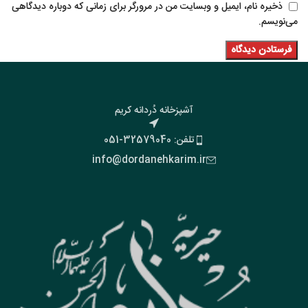
ذخیره نام، ایمیل و وبسایت من در مرورگر برای زمانی که دوباره دیدگاهی
می‌نویسم.
آشپزخانه دُردانه کریم
تلفن: 32579040-051
info@dordanehkarim.ir