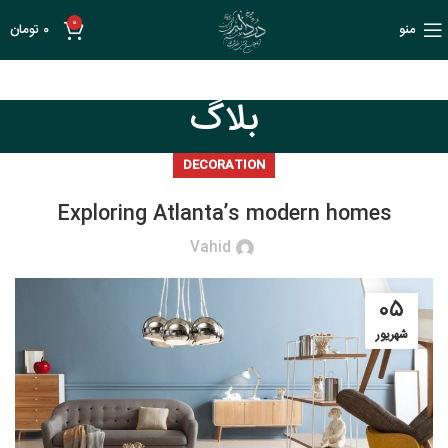
0
منو
0
تومان
بلاگ
DECORATION
Exploring Atlanta’s modern homes
Vahid
۰۵
شهریور