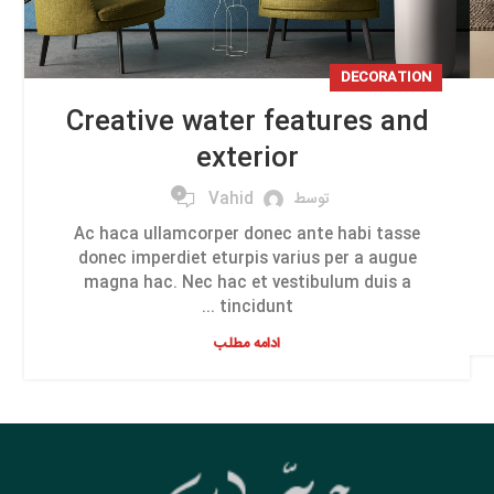
DECORATION
Creative water features and
exterior
0
توسط
Vahid
Ac haca ullamcorper donec ante habi tasse
donec imperdiet eturpis varius per a augue
magna hac. Nec hac et vestibulum duis a
tincidunt ...
ادامه مطلب