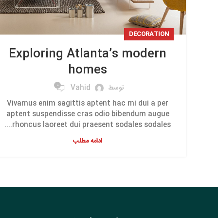
DECORATION
Exploring Atlanta’s modern
homes
0
توسط
Vahid
Vivamus enim sagittis aptent hac mi dui a per
aptent suspendisse cras odio bibendum augue
rhoncus laoreet dui praesent sodales sodales....
ادامه مطلب