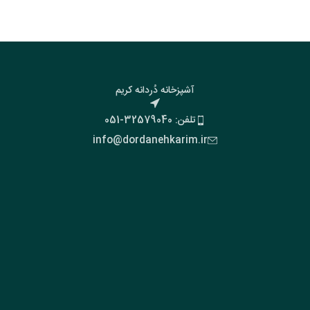
آشپزخانه دُردانه کریم
تلفن: 32579040-051
info@dordanehkarim.ir