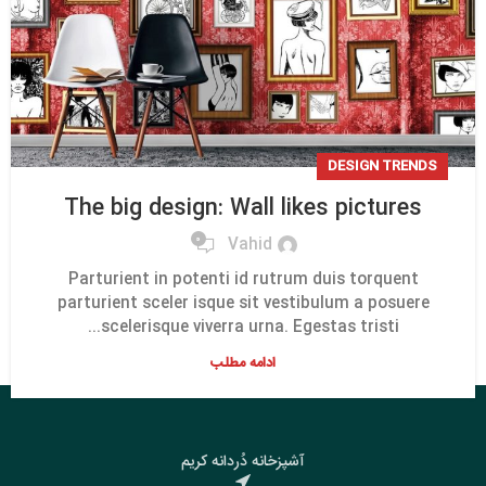
DESIGN TRENDS
The big design: Wall likes pictures
0
Vahid
Parturient in potenti id rutrum duis torquent
parturient sceler isque sit vestibulum a posuere
scelerisque viverra urna. Egestas tristi...
ادامه مطلب
آشپزخانه دُردانه کریم