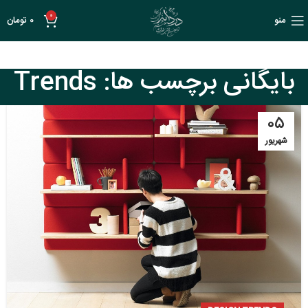
0
منو
0
تومان
بایگانی برچسب ها: Trends
۰۵
شهریور