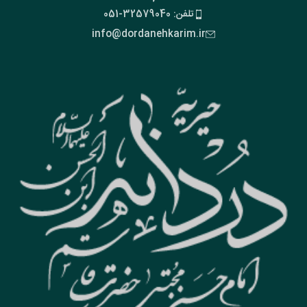
تلفن: 32579040-051
info@dordanehkarim.ir