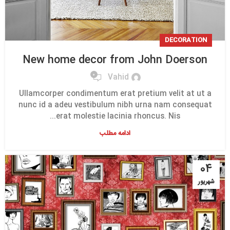
DECORATION
New home decor from John Doerson
0
Vahid
Ullamcorper condimentum erat pretium velit at ut a
nunc id a adeu vestibulum nibh urna nam consequat
erat molestie lacinia rhoncus. Nis...
ادامه مطلب
۰۴
شهریور