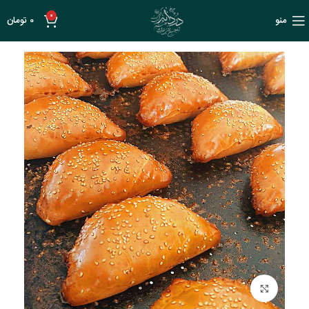
0
منو
0
تومان
بزرگنمایی تصویر