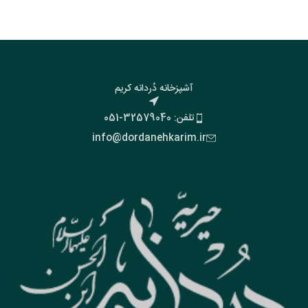
آشپزخانه دُردانه کریم
تلفن: 32579040-051
info@dordanehkarim.ir