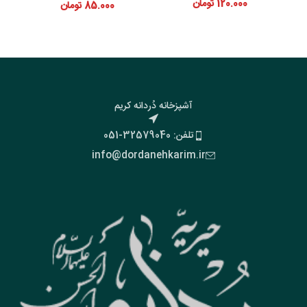
120.000
تومان
85.000
تومان
آشپزخانه دُردانه کریم
تلفن: 32579040-051
info@dordanehkarim.ir