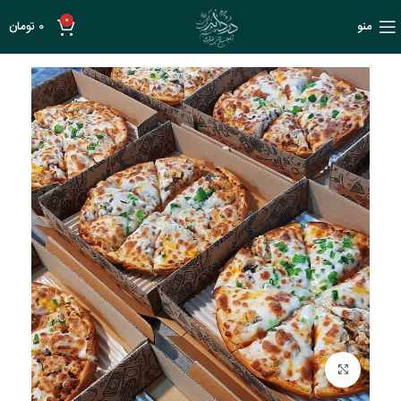
0
منو
0
تومان
بزرگنمایی تصویر