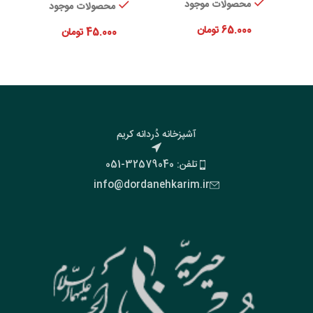
محصولات موجود
محصولات موجود
65.000
تومان
45.000
تومان
آشپزخانه دُردانه کریم
تلفن: 32579040-051
info@dordanehkarim.ir