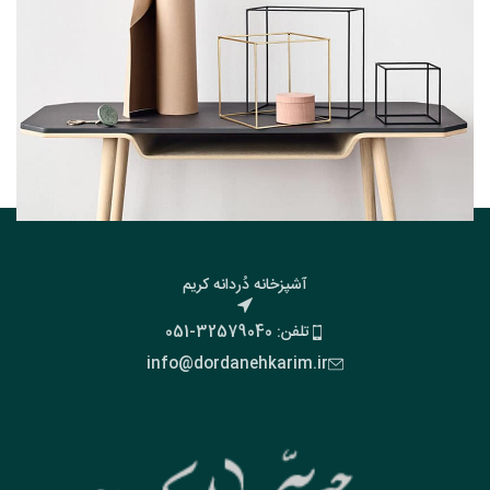
Leo uteu ullamcorper
Kitchen
آشپزخانه دُردانه کریم
تلفن: 32579040-051
info@dordanehkarim.ir