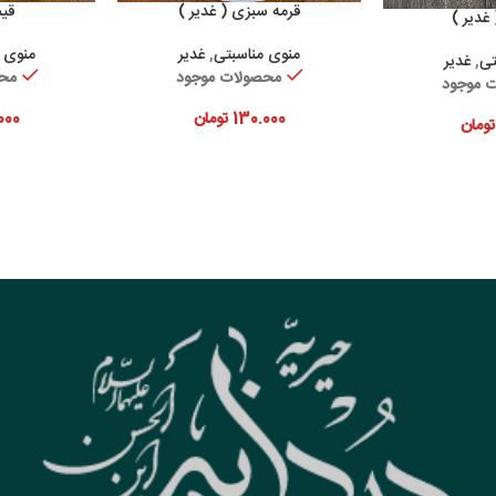
قرمه سبزی ( غدیر )
قیم
افزودن به سبد خرید
اف
غدیر )
به سبد خرید
منوی مناسبتی
,
غدیر
منوی 
تی
,
غدیر
محصولات موجود
محص
 موجود
130.000
تومان
000
تومان