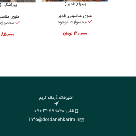
پیتزا ( غدیر )
افزودن به سبد خرید
پیراشکی ( 
افزودن 
منوی مناسبتی
,
غدیر
منوی مناسب
محصولات موجود
محصولات
120.000
تومان
85.000
آشپزخانه دُردانه کریم
تلفن: 32579040-051
info@dordanehkarim.ir